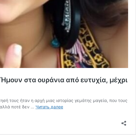
 Ήμουν στα ουράνια από ευτυχία, μέχρι
ησή τους ήταν η αρχή μιας ιστορίας γεμάτης μαγεία, που τους
Ο
 αλλά ποτέ δεν …
Читать далее
φίλος
μου
μου
έκανε